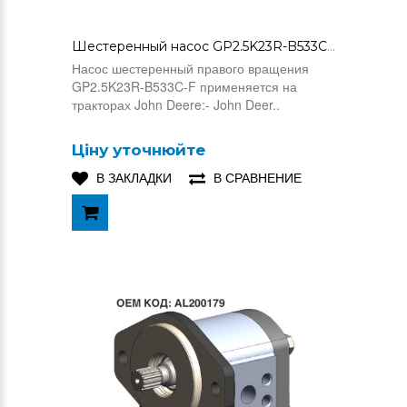
Шестеренный насос GP2.5K23R-B533C-F (AL163918)
Насос шестеренный правого вращения
GP2.5K23R-B533C-F применяется на
тракторах John Deere:- John Deer..
Ціну уточнюйте
В ЗАКЛАДКИ
В СРАВНЕНИЕ