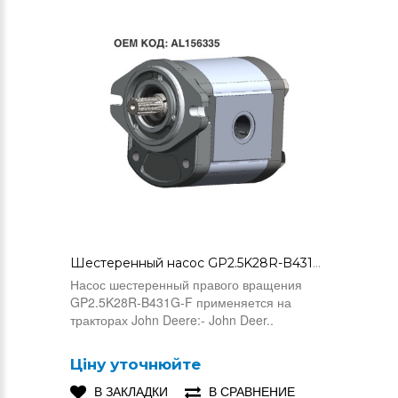
Шестеренный насос GP2.5K28R-B431G-F (AL156335)
Насос шестеренный правого вращения
GP2.5K28R-B431G-F применяется на
тракторах John Deere:- John Deer..
Ціну уточнюйте
В ЗАКЛАДКИ
В СРАВНЕНИЕ