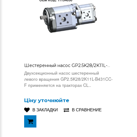
Шестеренный насос GP2.5K28/2K11L-B431CC-F (11134050)
Двухсекционный насос шестеренный
левого вращения GP2.5K28/2K11L-B431CC-
F применяется на тракторах CL..
Ціну уточнюйте
В ЗАКЛАДКИ
В СРАВНЕНИЕ