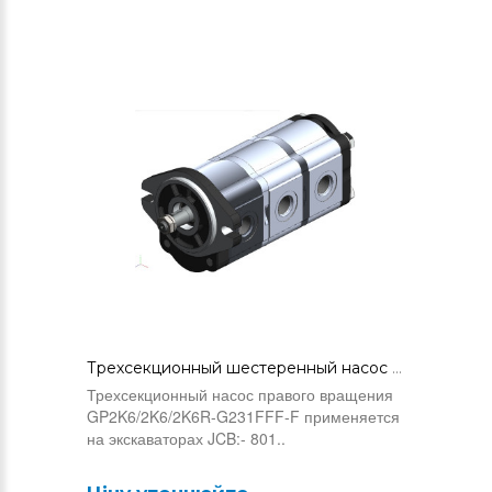
Трехсекционный шестеренный насос GP2K6/2K6/2K6R-G231FFF-F (0510265009)
Трехсекционный насос правого вращения
GP2K6/2K6/2K6R-G231FFF-F применяется
на экскаваторах JCB:- 801..