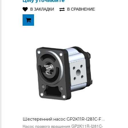
Ціну уточнюйте
В ЗАКЛАДКИ
В СРАВНЕНИЕ
Шестеренний насос GP2K11R-I281C-F (0510525010)
Насос правого вращения GP2K11R-I281C-