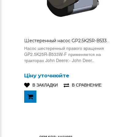
Шестеренный насос GP2.5K25R-B533W-F (AL200179)
Насос шестеренный правого вращения
GP2.5K25R-B533W-F применяется на
тракторах John Deere:- John Deer..
Ціну уточнюйте
В ЗАКЛАДКИ
В СРАВНЕНИЕ