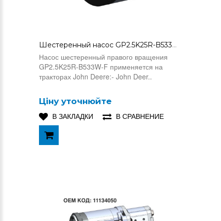
Шестеренный насос GP2.5K25R-B533W-F (AL200179)
Насос шестеренный правого вращения
GP2.5K25R-B533W-F применяется на
тракторах John Deere:- John Deer..
Ціну уточнюйте
В ЗАКЛАДКИ
В СРАВНЕНИЕ