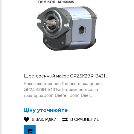
Шестеренный насос GP2.5K28R-B431G-F (AL156335)
Насос шестеренный правого вращения
GP2.5K28R-B431G-F применяется на
тракторах John Deere:- John Deer..
Ціну уточнюйте
В ЗАКЛАДКИ
В СРАВНЕНИЕ