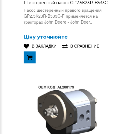
Шестеренный насос GP2.5K23R-B533C-F (AL163918)
Насос шестеренный правого вращения
GP2.5K23R-B533C-F применяется на
тракторах John Deere:- John Deer..
Ціну уточнюйте
В ЗАКЛАДКИ
В СРАВНЕНИЕ