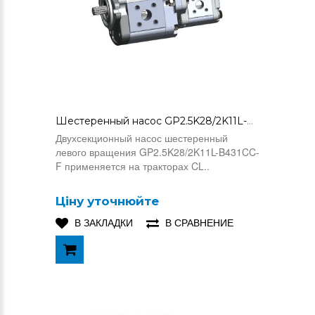
Шестеренный насос GP2.5K28/2K11L-B431CC-F (11134050)
Двухсекционный насос шестеренный
левого вращения GP2.5K28/2K11L-B431CC-
F применяется на тракторах CL..
Ціну уточнюйте
В ЗАКЛАДКИ
В СРАВНЕНИЕ