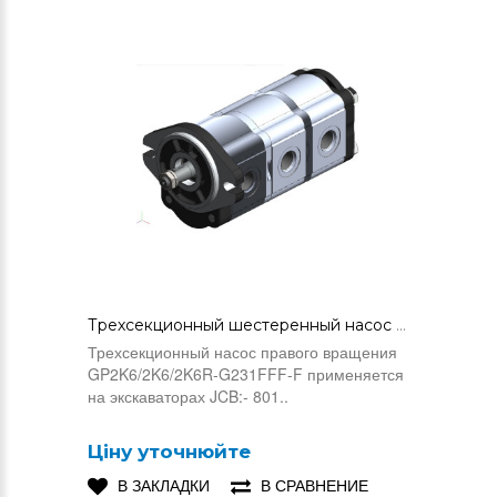
Трехсекционный шестеренный насос GP2K6/2K6/2K6R-G231FFF-F (0510265009)
Трехсекционный насос правого вращения
GP2K6/2K6/2K6R-G231FFF-F применяется
на экскаваторах JCB:- 801..
Ціну уточнюйте
В ЗАКЛАДКИ
В СРАВНЕНИЕ