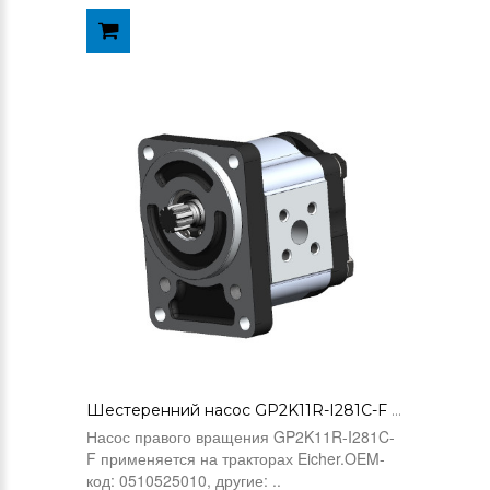
Шестеренний насос GP2K11R-I281C-F (0510525010)
Насос правого вращения GP2K11R-I281C-
F применяется на тракторах Eicher.OEM-
код: 0510525010, другие: ..