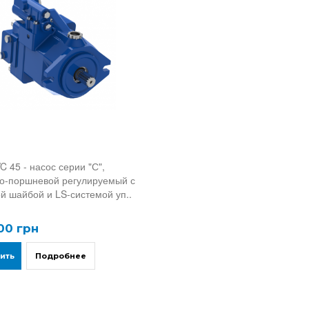
C 45 - насос серии "С",
о-поршневой регулируемый с
й шайбой и LS-системой уп..
00 грн
ить
Подробнее