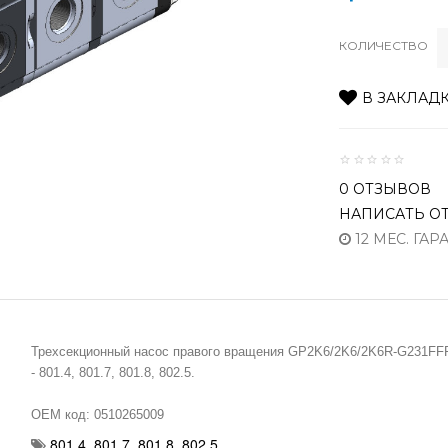
КОЛИЧЕСТВО
В ЗАКЛАД
0 ОТЗЫВОВ
НАПИСАТЬ О
12 МЕС. ГАР
Трехсекционный насос правого вращения GP2K6/2K6/2K6R-G231FFF
- 801.4, 801.7, 801.8, 802.5.
OEM код: 0510265009
801.4
,
801.7
,
801.8
,
802.5