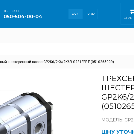
ТEЛЕФОН
РУС
УКР
050-504-00-04
СРАВ
ный шестеренный насос GP2K6/2K6/2K6R-G231FFF-F (0510265009)
ТРЕХС
ШЕСТЕ
GP2K6/2
(051026
МОДЕЛЬ: GP2K
ЦІНУ УТО