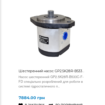
Шестеренний насос GP2.5K28R-B533C-F-FD
Насос шестеренний GP2.5K28R-B533C-F-
FD спеціально розроблений для роботи в
системі гідростатичного п..
7884.00 грн
В ЗАКЛАДКИ
ДО ПОРІВНЯННЯ