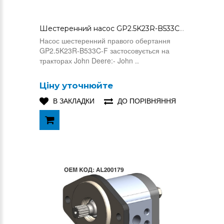
Шестеренний насос GP2.5K23R-B533C-F (AL163918)
Насос шестеренний правого обертання
GP2.5K23R-B533C-F застосовується на
тракторах John Deere:- John ..
Ціну уточнюйте
В ЗАКЛАДКИ
ДО ПОРІВНЯННЯ