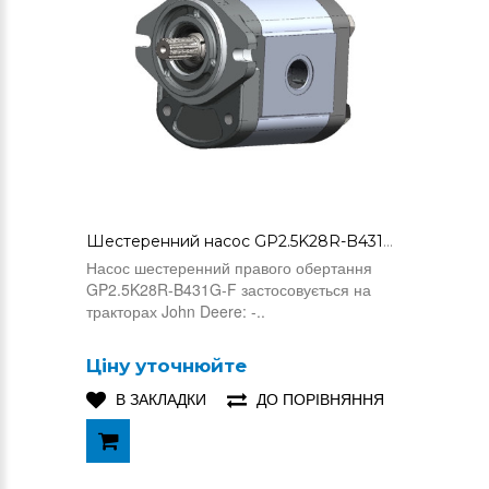
Шестеренний насос GP2.5K28R-B431G-F (AL156335)
Насос шестеренний правого обертання
GP2.5K28R-B431G-F застосовується на
тракторах John Deere: -..
Ціну уточнюйте
В ЗАКЛАДКИ
ДО ПОРІВНЯННЯ