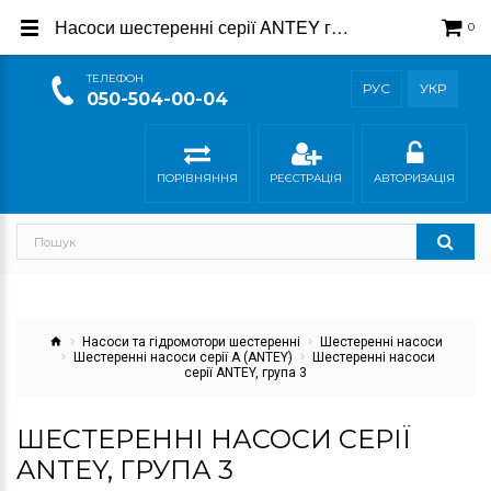
Насоси шестеренні серії ANTEY група 3 - купити в магазині Гідросила
0
ТEЛЕФОН
РУС
УКР
050-504-00-04
ПОРІВНЯННЯ
РЕЄСТРАЦІЯ
АВТОРИЗАЦІЯ
Насоси та гідромотори шестеренні
Шестеренні насоси
Шестеренні насоси серії A (ANTEY)
Шестеренні насоси
серії ANTEY, група 3
ШЕСТЕРЕННІ НАСОСИ СЕРІЇ
ANTEY, ГРУПА 3