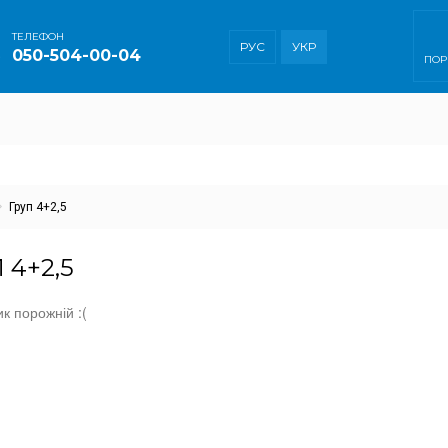
ТEЛЕФОН
РУС
УКР
050-504-00-04
ПОР
Груп 4+2,5
 4+2,5
к порожній :(