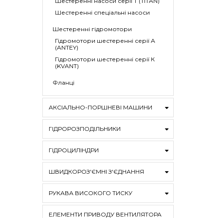
Шестеренні насоси серії Т (TITAN)
Шестеренні спеціальні насоси
Шестеренні гідромотори
Гідромотори шестеренні серії A
(ANTEY)
Гідромотори шестеренні серії К
(KVANT)
Фланці
АКСІАЛЬНО-ПОРШНЕВІ МАШИНИ
ГІДРОРОЗПОДІЛЬНИКИ
ГІДРОЦИЛІНДРИ
ШВИДКОРОЗ'ЄМНІ З'ЄДНАННЯ
РУКАВА ВИСОКОГО ТИСКУ
ЕЛЕМЕНТИ ПРИВОДУ ВЕНТИЛЯТОРА