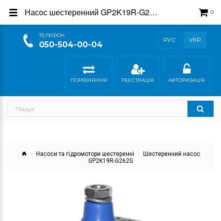
Насос шестеренний GP2K19R-G262G - купити в магазині Гідросила
0
ТEЛЕФОН
РУС
УКР
050-504-00-04
ПОРІВНЯННЯ
РЕЄСТРАЦІЯ
АВТОРИЗАЦІЯ
Насоси та гідромотори шестеренні
Шестеренний насос
GP2K19R-G262G