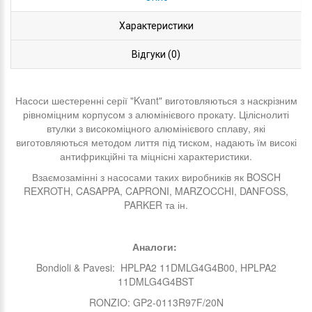
Характеристики
Відгуки (0)
Насоси шестеренні серії "Kvant" виготовляються з наскрізним
рівноміцним корпусом з алюмінієвого прокату. Ціліснолиті
втулки з високоміцного алюмінієвого сплаву, які
виготовляються методом лиття під тиском, надають їм високі
антифрикційні та міцнісні характеристики.
Взаємозамінні з насосами таких виробників як BOSCH
REXROTH, CASAPPA, CAPRONI, MARZOCCHI, DANFOSS,
PARKER та ін.
Аналоги:
Bondioli & Pavesi: HPLPA2 11DMLG4G4B00, HPLPA2
11DMLG4G4BST
RONZIO: GP2-0113R97F/20N