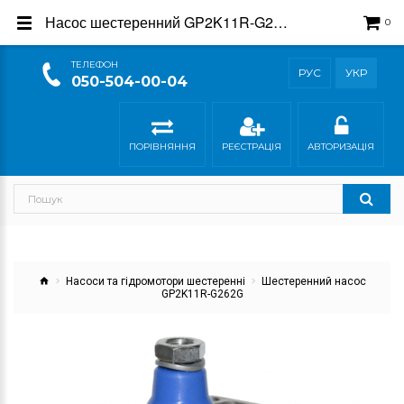
Насос шестеренний GP2K11R-G262G - купити в магазині Гідросила
0
ТEЛЕФОН
РУС
УКР
050-504-00-04
ПОРІВНЯННЯ
РЕЄСТРАЦІЯ
АВТОРИЗАЦІЯ
Насоси та гідромотори шестеренні
Шестеренний насос
GP2K11R-G262G