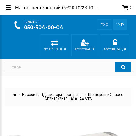
Насос шестеренний GP2K10/2K10L-A101AA-VTS - купити, Гідросила
0
ТEЛЕФОН
РУС
УКР
050-504-00-04
ПОРІВНЯННЯ
РЕЄСТРАЦІЯ
АВТОРИЗАЦІЯ
Насоси та гідромотори шестеренні
Шестеренний насос
GP2K10/2K10L-A101AA-VTS