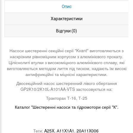
Опис
Характеристики
Відгуки (0)
Насоси шестеренні секційні серії "Kvant" виготовляються з
наскрізним рівноміцним корпусом з алюмінієвого прокату.
Ціліснолиті втулки з високоміцного алюмінієвого сплаву, які
виготовляються методом лиття під тиском, надають їм високі
антифрикційні та міцнісні характеристики.
Двосекційний насос шестеренний лівого обертання
GP2K10/2K10L-A101AA-VTS застосовується на:
Тракторах Т-16, Т-25
Каталог "Шестеренні насоси та гідромотори серії "К".
Теги:
A25X
,
А11X1A1
,
20А11X006