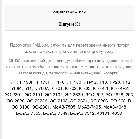
Характеристики
Відгуки (0)
Гідромотор ГМШ50-3 служить для перетворення енергії потоку
масла на механічну енергію на вихідному валу.
ГМШ32 призначений для приводу робочих органів у гідросистемах
тракторів, автомобілів та інших машин (екскаватори-навантажувачі,
автосамоскиди, телескопічні навантажувачі, косарки).
Теги:
Т-130Г
,
Т-170Г
,
Т-140Г
,
Т-160Г
,
ТР12
,
Т10
,
ТР20
,
Т12
,
Б10М
,
Б11
,
К-700А
,
К-701
,
К-702
,
К-703
,
К-744-1
,
К-744Р2
,
ЭО 2201
,
ЭО 2101
,
ЭО 2102
,
ЭО 2629
,
ЭО 2202
,
ЭО 2628
,
203
,
ЭО 2626
,
ЭО 2626А
,
ЭО 2103
,
ЭО 2621
,
ЭО 2206
,
ЭО 2621В
,
ЭО 3106
,
ЭО-2301
,
МоАЗ-7505
,
МоАЗ-7405
,
МоАЗ-4048
,
БелАЗ-7555
,
БелАЗ-7549
,
БелАЗ-7512
,
40181
,
4038