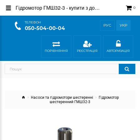
Гідромотор ГМШ32-3 - купити з доставкою в магазині Гідросила
0
ТEЛЕФОН
РУС
УКР
050-504-00-04
ПОРІВНЯННЯ
РЕЄСТРАЦІЯ
АВТОРИЗАЦІЯ
Насоси та гідромотори шестеренні
Гідромотор
шестеренний ГМШ32-3