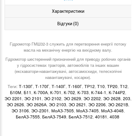
Характеристики
Відгуки (0)
Гідромотор ГМШ32-3 служить для перетворення енергії потоку
масла на механічну енергію на вихідному валу.
Гідромотор шестеренний призначений для приводу робочих органів
у гідросистемах тракторів, автомобілів та інших машин
(екскаватори-навантажувачі, автосамоскиди, телескопічні
навантажувачі, косарки).
Теги:
Т-130Г
,
Т-170Г
,
Т-140Г
,
Т-160Г
,
ТР12
,
Т10
,
ТР20
,
Т12
,
Б10М
,
Б11
,
К-700А
,
К-701
,
К-702
,
К-703
,
К-744-1
,
К-744Р2
,
ЭО 2201
,
ЭО 2101
,
ЭО 2102
,
ЭО 2629
,
ЭО 2202
,
ЭО 2628
,
203
,
ЭО 2626
,
ЭО 2626А
,
ЭО 2103
,
ЭО 2621
,
ЭО 2206
,
ЭО 2621В
,
ЭО 3106
,
ЭО-2301
,
МоАЗ-7505
,
МоАЗ-7405
,
МоАЗ-4048
,
БелАЗ-7555
,
БелАЗ-7549
,
БелАЗ-7512
,
40181
,
4038