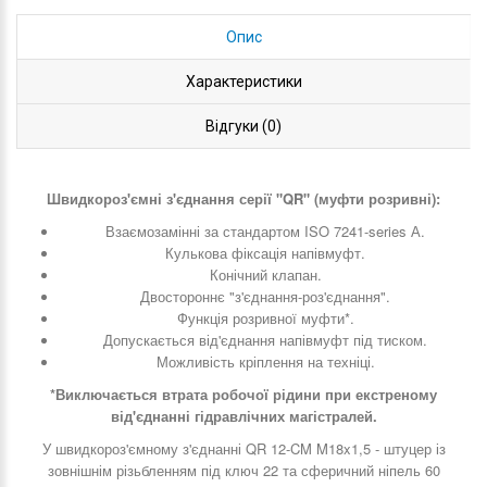
Опис
Характеристики
Відгуки (0)
Швидкороз'ємні з'єднання серії "QR" (муфти розривні):
Взаємозамінні за стандартом ISO 7241-series А.
Кулькова фіксація напівмуфт.
Конічний клапан.
Двостороннє "з'єднання-роз'єднання".
Функція розривної муфти*.
Допускається від'єднання напівмуфт під тиском.
Можливість кріплення на техніці.
*Виключається втрата робочої рідини при екстреному
від'єднанні гідравлічних магістралей.
У швидкороз'ємному з'єднанні QR 12-CM M18x1,5 - штуцер із
зовнішнім різьбленням під ключ 22 та сферичний ніпель 60