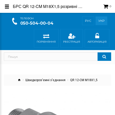
БРС QR 12-CM M18X1,5 розривні муфти - купити в магазині Гідросила
0
ТEЛЕФОН
РУС
УКР
050-504-00-04
ПОРІВНЯННЯ
РЕЄСТРАЦІЯ
АВТОРИЗАЦІЯ
Швидкороз'ємні з'єднання
QR 12-CM M18X1,5