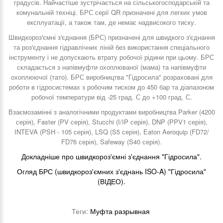
градусів. Найчастіше зустрічається на сільськогосподарській та
комунальній техніці. БРС серії QR призначені для легких умов
експлуатації, а також там, де немає надвисокого тиску.
Швидкороз'ємні з'єднання (БРС) призначені для швидкого з'єднання
та роз'єднання гідравлічних ліній без використання спеціального
інструменту і не допускають втрату робочої рідини при цьому. БРС
складається з напівмуфти охоплюваної (мама) та напівмуфти
охоплюючої (тато). БРС виробництва "Гідросила" розраховані для
роботи в гідросистемах з робочим тиском до 450 бар та діапазоном
робочої температури від -25 град. С до +100 град. С.
Взаємозамінні з аналогічними продуктами виробництва Parker (4200
серія), Faster (PV серія), Stucchi (I/IP серія), DNP (PPV1 серія),
INTEVA (PSH - 105 серія), LSQ (S5 серія), Eaton Aeroquip (FD72/
FD76 серія), Safeway (S40 серія).
Докладніше про швидкороз'ємні з'єднання "Гідросила".
Огляд БРС (швидкороз'ємних з'єднань ISO-A) "Гідросила"
(ВІДЕО).
Теги:
Муфта разрывная