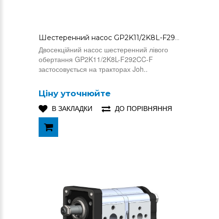
Шестеренний насос GP2K11/2K8L-F292CC-F (AR55346)
Двосекційний насос шестеренний лівого
обертання GP2K11/2K8L-F292CC-F
застосовується на тракторах Joh..
Ціну уточнюйте
В ЗАКЛАДКИ
ДО ПОРІВНЯННЯ