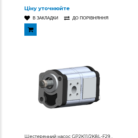
Ціну уточнюйте
В ЗАКЛАДКИ
ДО ПОРІВНЯННЯ
Шестеренний насос GP2K11/2K8L-F291CC-F-TJ (3223932R93)