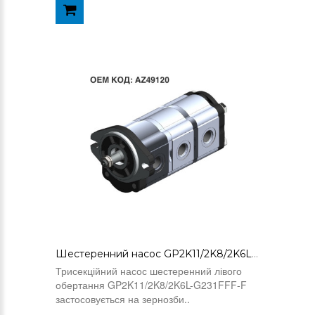
Шестеренний насос GP2K11/2K8/2K6L-G231FFF-F (AZ49120)
Трисекційний насос шестеренний лівого
обертання GP2K11/2K8/2K6L-G231FFF-F
застосовується на зернозби..