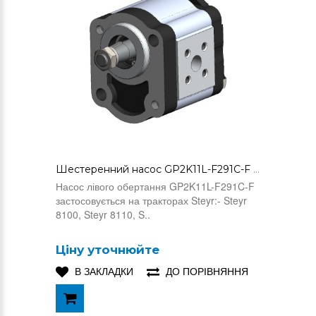
Шестеренний насос GP2K11L-F291C-F (31100130010)
Насос лівого обертання GP2K11L-F291C-F
застосовується на тракторах Steyr:- Steyr
8100, Steyr 8110, S..
Ціну уточнюйте
В ЗАКЛАДКИ
ДО ПОРІВНЯННЯ