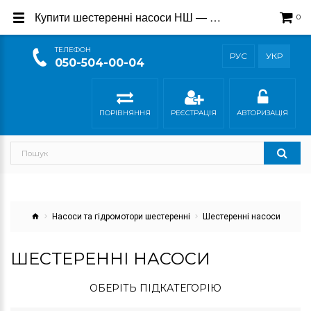
Купити шестеренні насоси НШ — Офіційний магазин виробника Гідросила
0
ТEЛЕФОН
РУС
УКР
050-504-00-04
ПОРІВНЯННЯ
РЕЄСТРАЦІЯ
АВТОРИЗАЦІЯ
Насоси та гідромотори шестеренні
Шестеренні насоси
ШЕСТЕРЕННІ НАСОСИ
ОБЕРІТЬ ПІДКАТЕГОРІЮ