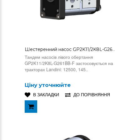
Шестеренний насос GP2K11/2K8L-G261BB-F (3530246M91)
Тандем насосів лівого обертання
GP2K11/2K8L-G261BB-F застосовується на
тракторах Landini: 12500, 145..
Ціну уточнюйте
В ЗАКЛАДКИ
ДО ПОРІВНЯННЯ