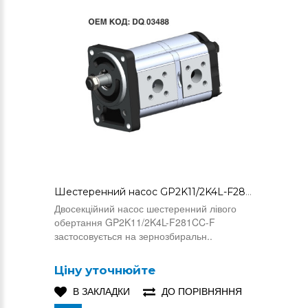
Шестеренний насос GP2K11/2K4L-F281CC-F (DQ.03488)
Двосекційний насос шестеренний лівого
обертання GP2K11/2K4L-F281CC-F
застосовується на зернозбиральн..
Ціну уточнюйте
В ЗАКЛАДКИ
ДО ПОРІВНЯННЯ