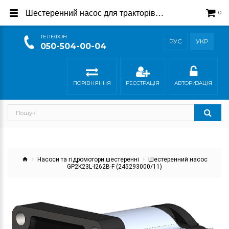
Шестеренний насос для тракторів Same 245293000/11
0
ТEЛЕФОН
РУС
УКР
050-504-00-04
ПОРІВНЯННЯ
РЕЄСТРАЦІЯ
АВТОРИЗАЦІЯ
Насоси та гідромотори шестеренні
Шестеренний насос
GP2K23L-I262B-F (245293000/11)