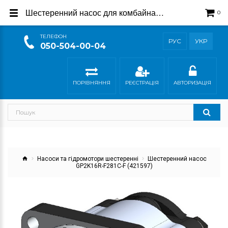
Шестеренний насос для комбайна Clayson (421597)
0
ТEЛЕФОН
РУС
УКР
050-504-00-04
ПОРІВНЯННЯ
РЕЄСТРАЦІЯ
АВТОРИЗАЦІЯ
Насоси та гідромотори шестеренні
Шестеренний насос
GP2K16R-F281C-F (421597)