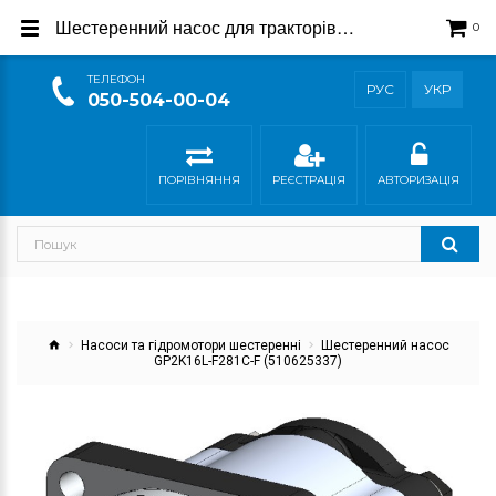
Шестеренний насос для тракторів Steyr 510625337
0
ТEЛЕФОН
РУС
УКР
050-504-00-04
ПОРІВНЯННЯ
РЕЄСТРАЦІЯ
АВТОРИЗАЦІЯ
Насоси та гідромотори шестеренні
Шестеренний насос
GP2K16L-F281C-F (510625337)