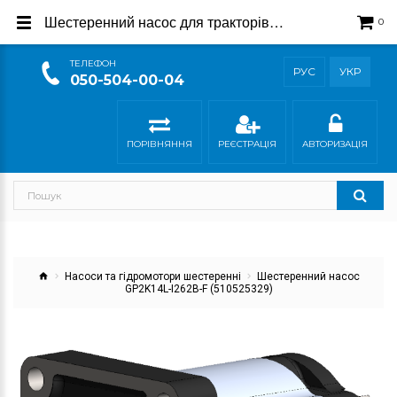
Шестеренний насос для тракторів Hürlimann 510525329
0
ТEЛЕФОН
РУС
УКР
050-504-00-04
ПОРІВНЯННЯ
РЕЄСТРАЦІЯ
АВТОРИЗАЦІЯ
Насоси та гідромотори шестеренні
Шестеренний насос
GP2K14L-I262B-F (510525329)