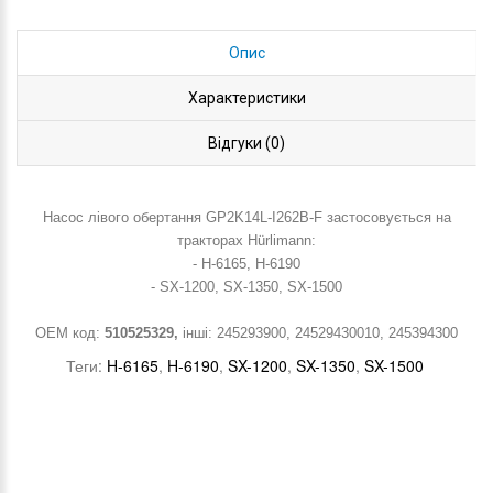
Опис
Характеристики
Відгуки (0)
Насос лівого обертання GP2K14L-I262B-F застосовується на
тракторах Hürlimann:
- H-6165, H-6190
- SX-1200, SX-1350, SX-1500
ОЕМ код:
510525329,
інші: 245293900, 24529430010, 245394300
Теги:
H-6165
,
H-6190
,
SX-1200
,
SX-1350
,
SX-1500