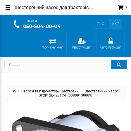
Шестеренний насос для тракторів Steyr 30800130009
0
ТEЛЕФОН
РУС
УКР
050-504-00-04
ПОРІВНЯННЯ
РЕЄСТРАЦІЯ
АВТОРИЗАЦІЯ
Насоси та гідромотори шестеренні
Шестеренний насос
GP2K12L-F281C-F (30800130009)