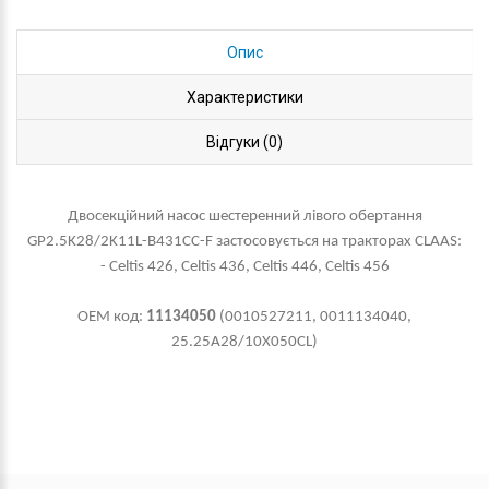
Опис
Характеристики
Відгуки (0)
Двосекційний насос шестеренний лівого обертання
GP2.5K28/2K11L-B431CC-F застосовується на тракторах CLAAS:
- Celtis 426, Celtis 436, Celtis 446, Celtis 456
ОЕМ код:
11134050
(0010527211, 0011134040,
25.25A28/10X050CL)