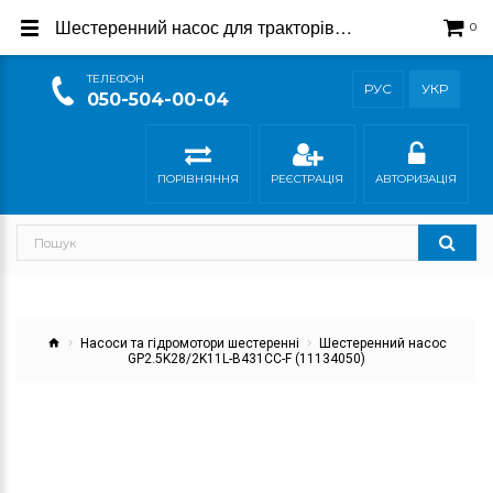
Шестеренний насос для тракторів CLAAS (11134050)
0
ТEЛЕФОН
РУС
УКР
050-504-00-04
ПОРІВНЯННЯ
РЕЄСТРАЦІЯ
АВТОРИЗАЦІЯ
Насоси та гідромотори шестеренні
Шестеренний насос
GP2.5K28/2K11L-B431CC-F (11134050)