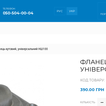
ТEЛЕФОН
РУС
УКР
050-504-00-04
ПОР
ець кутовий, універсальний НШ100
ФЛАНЕЦ
УНІВЕР
КОД ТОВАРУ:
390.00 ГРН
КІЛЬКІСТЬ