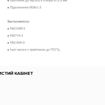
● Кріплення до насоса 4 отвори Ø13,5 мм
● Підключення М36х1,5
Застосовність:
● НШ100М-3
● НШ71А-3
● НШ100А-3
● Інші насоси з прив'язкою до ГОСТу.
СТИЙ КАБІНЕТ