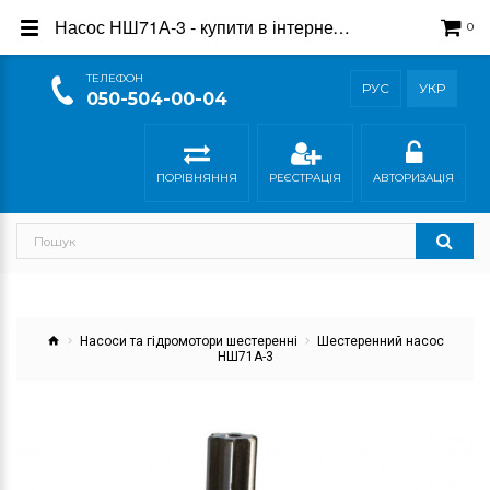
Насос НШ71А-3 - купити в інтернет-магазині Гідросила
0
ТEЛЕФОН
РУС
УКР
050-504-00-04
ПОРІВНЯННЯ
РЕЄСТРАЦІЯ
АВТОРИЗАЦІЯ
Насоси та гідромотори шестеренні
Шестеренний насос
НШ71А-3