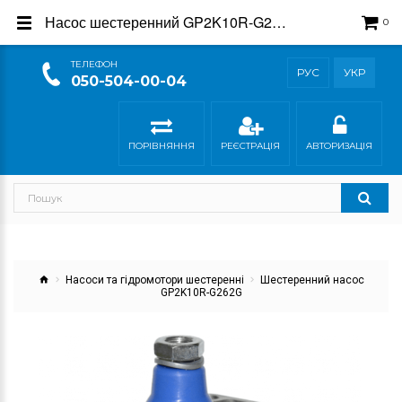
Насос шестеренний GP2K10R-G262G - купити в магазині Гідросила
0
ТEЛЕФОН
РУС
УКР
050-504-00-04
ПОРІВНЯННЯ
РЕЄСТРАЦІЯ
АВТОРИЗАЦІЯ
Насоси та гідромотори шестеренні
Шестеренний насос
GP2K10R-G262G