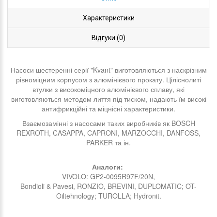
Характеристики
Відгуки (0)
Насоси шестеренні серії "Kvant" виготовляються з наскрізним
рівноміцним корпусом з алюмінієвого прокату. Ціліснолиті
втулки з високоміцного алюмінієвого сплаву, які
виготовляються методом лиття під тиском, надають їм високі
антифрикційні та міцнісні характеристики.
Взаємозамінні з насосами таких виробників як BOSCH
REXROTH, CASAPPA, CAPRONI, MARZOCCHI, DANFOSS,
PARKER та ін.
Аналоги:
VIVOLO: GP2-0095R97F/20N,
Bondioli & Pavesi, RONZIO, BREVINI, DUPLOMATIC; OT-
Oiltehnology; TUROLLA; Hydronit.