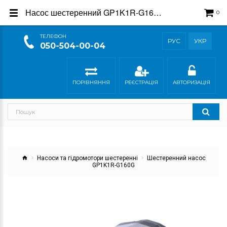
Насос шестеренний GP1K1R-G160G - купити в магазині Гідросила
0
ТEЛЕФОН
РУС
УКР
050-504-00-04
ПОРІВНЯННЯ
РЕЄСТРАЦІЯ
АВТОРИЗАЦІЯ
Насоси та гідромотори шестеренні
Шестеренний насос
GP1K1R-G160G