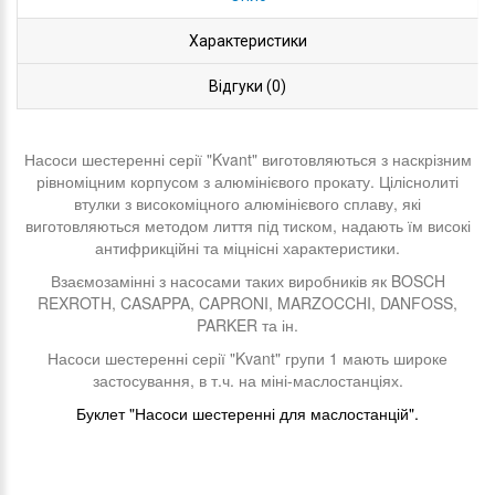
Характеристики
Відгуки (0)
Насоси шестеренні серії "Kvant" виготовляються з наскрізним
рівноміцним корпусом з алюмінієвого прокату. Ціліснолиті
втулки з високоміцного алюмінієвого сплаву, які
виготовляються методом лиття під тиском, надають їм високі
антифрикційні та міцнісні характеристики.
Взаємозамінні з насосами таких виробників як BOSCH
REXROTH, CASAPPA, CAPRONI, MARZOCCHI, DANFOSS,
PARKER та ін.
Насоси шестеренні серії "Kvant" групи 1 мають широке
застосування, в т.ч. на міні-маслостанціях.
Буклет "Насоси шестеренні для маслостанцій".