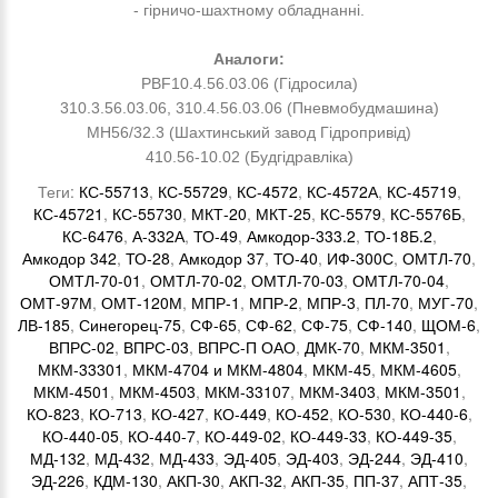
- гірничо-шахтному обладнанні.
Аналоги:
PBF10.4.56.03.06 (Гідросила)
310.3.56.03.06, 310.4.56.03.06 (Пневмобудмашина)
МН56/32.3 (Шахтинський завод Гідропривід)
410.56-10.02 (Будгідравліка)
Теги:
КС-55713
,
КС-55729
,
КС-4572
,
КС-4572А
,
КС-45719
,
КС-45721
,
КС-55730
,
МКТ-20
,
МКТ-25
,
КС-5579
,
КС-5576Б
,
КС-6476
,
А-332А
,
ТО-49
,
Амкодор-333.2
,
ТО-18Б.2
,
Амкодор 342
,
ТО-28
,
Амкодор 37
,
ТО-40
,
ИФ-300С
,
ОМТЛ-70
,
ОМТЛ-70-01
,
ОМТЛ-70-02
,
ОМТЛ-70-03
,
ОМТЛ-70-04
,
ОМТ-97М
,
ОМТ-120М
,
МПР-1
,
МПР-2
,
МПР-3
,
ПЛ-70
,
МУГ-70
,
ЛВ-185
,
Синегорец-75
,
СФ-65
,
СФ-62
,
СФ-75
,
СФ-140
,
ЩОМ-6
,
ВПРС-02
,
ВПРС-03
,
ВПРС-П ОАО
,
ДМК-70
,
МКМ-3501
,
МКМ-33301
,
МКМ-4704 и МКМ-4804
,
МКМ-45
,
МКМ-4605
,
МКМ-4501
,
МКМ-4503
,
МКМ-33107
,
МКМ-3403
,
МКМ-3501
,
КО-823
,
КО-713
,
КО-427
,
КО-449
,
КО-452
,
КО-530
,
КО-440-6
,
КО-440-05
,
КО-440-7
,
КО-449-02
,
КО-449-33
,
КО-449-35
,
МД-132
,
МД-432
,
МД-433
,
ЭД-405
,
ЭД-403
,
ЭД-244
,
ЭД-410
,
ЭД-226
,
КДМ-130
,
АКП-30
,
АКП-32
,
АКП-35
,
ПП-37
,
АПТ-35
,