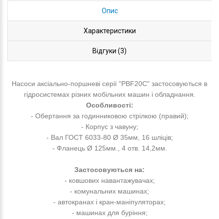
Опис
Характеристики
Відгуки (3)
Насоси аксіально-поршневі серії "РBF20С" застосовуються в
гідросистемах різних мобільних машин і обладнання.
Особливості:
- Обертання за годинниковою стрілкою (правий);
- Корпус з чавуну;
- Вал ГОСТ 6033-80 Ø 35мм, 16 шліців;
- Фланець Ø 125мм., 4 отв. 14,2мм.
Застосовуються
на:
- ковшових навантажувачах;
- комунальних машинах;
- автокранах і кран-маніпуляторах;
- машинах для буріння;