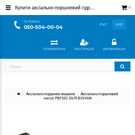
Купити аксіально-поршневий гідронасос PBF20C | Гідросила
0
ТEЛЕФОН
РУС
УКР
050-504-00-04
ПОРІВНЯННЯ
РЕЄСТРАЦІЯ
АВТОРИЗАЦІЯ
Аксіально-поршневі машини
Аксіально-поршневий
насос PBF20C.56/R-B0V06N