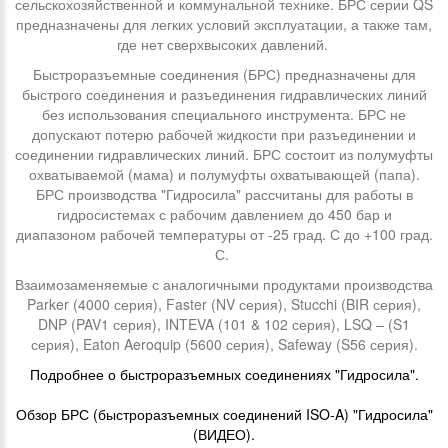
сельскохозяйственной и коммунальной технике. БРС серии QS
предназначены для легких условий эксплуатации, а также там,
где нет сверхвысоких давлений.
Быстроразъемные соединения (БРС) предназначены для
быстрого соединения и разъединения гидравлических линий
без использования специального инструмента. БРС не
допускают потерю рабочей жидкости при разъединении и
соединении гидравлических линий. БРС состоит из полумуфты
охватываемой (мама) и полумуфты охватывающей (папа).
БРС производства "Гидросила" рассчитаны для работы в
гидросистемах с рабочим давлением до 450 бар и
диапазоном рабочей температуры от -25 град. С до +100 град.
С.
Взаимозаменяемые с аналогичными продуктами производства
Parker (4000 серия), Faster (NV серия), Stucchi (BIR серия),
DNP (PAV1 серия), INTEVA (101 & 102 серия), LSQ – (S1
серия), Eaton Aeroquip (5600 серия), Safeway (S56 серия).
Подробнее о быстроразъемных соединениях "Гидросила".
Обзор БРС (быстроразъемных соединений ISO-A) "Гидросила"
(ВИДЕО).