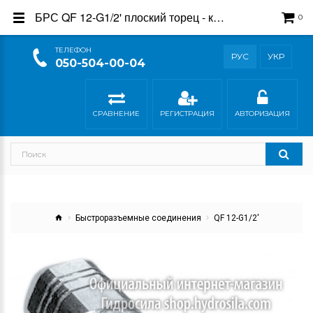
БРС QF 12-G1/2' плоский торец - купить в интернет-магазине Гидросила
0
ТEЛЕФОН
РУС
УКР
050-504-00-04
СРАВНЕНИЕ
РЕГИСТРАЦИЯ
АВТОРИЗАЦИЯ
Быстроразъемные соединения
QF 12-G1/2'