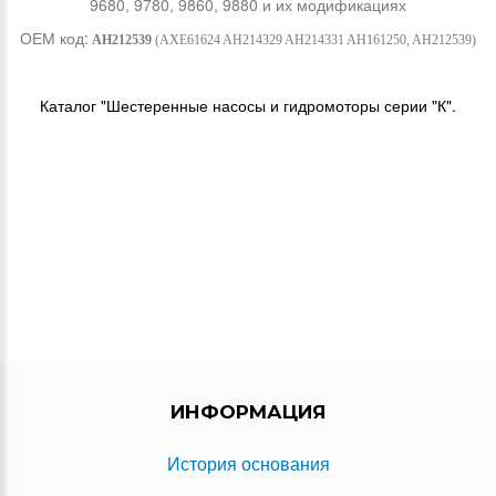
9680, 9780, 9860, 9880 и их модификациях
ОЕМ код:
AH212539
(AXE61624 AH214329 AH214331 AH161250, AH212539)
Каталог "Шестеренные насосы и гидромоторы серии "К".
ИНФОРМАЦИЯ
История основания