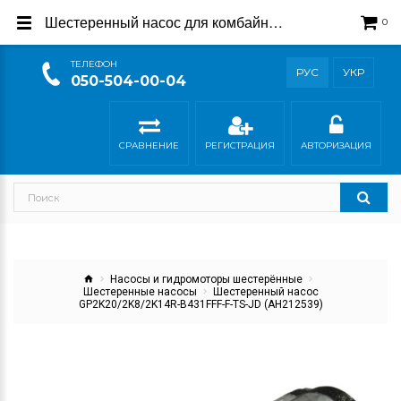
Шестеренный насос для комбайнов John Deere AH212539
0
ТEЛЕФОН
РУС
УКР
050-504-00-04
СРАВНЕНИЕ
РЕГИСТРАЦИЯ
АВТОРИЗАЦИЯ
Насосы и гидромоторы шестерённые
Шестеренные насосы
Шестеренный насос
GP2K20/2K8/2K14R-B431FFF-F-TS-JD (AH212539)