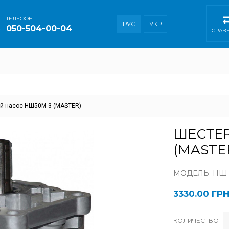
ТEЛЕФОН
РУС
УКР
050-504-00-04
СРАВ
й насос НШ50М-3 (MASTER)
ШЕСТЕ
(MASTE
МОДЕЛЬ: НШ_
3330.00 ГР
КОЛИЧЕСТВО