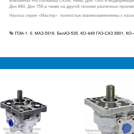
комбайнах Ростсельмаш СК5М, Нива, Дон 1500 и модификаци
Дон 680, Дон 750,а также на другой технике различных произв
Насосы серии «Мастер» полностью взаимозаменяемы с насоса
ПЭА-1
,
0
,
МАЗ-5516
,
БелАЗ-535
,
КО-449 ГАЗ-САЗ 3901
,
КО-