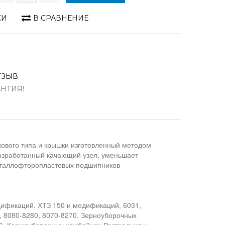
КИ
В СРАВНЕНИЕ
ТЗЫВ
АНТИЯ!
кового типа и крышки изготовленный методом
азработанный качающий узел, уменьшает
еталлофторопластовых подшипников
одификаций. ХТЗ 150 и модификаций, 6031,
0, 8080-8280, 8070-8270. Зерноуборочных