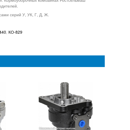
й. Кормоуборочных комбайнах Ростсельмаш
одителей.
ми серий У, УК, Г, Д, Ж.
440
,
КО-829