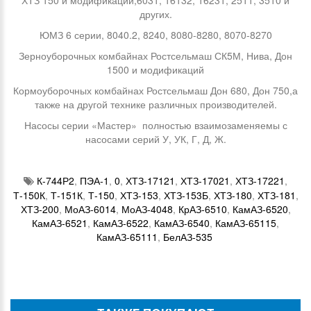
ХТЗ 150 и модификаций,6031, 16132, 16231, 2511, 3510 и
других.
ЮМЗ 6 серии, 8040.2, 8240, 8080-8280, 8070-8270
Зерноуборочных комбайнах Ростсельмаш СК5М, Нива, Дон
1500 и модификаций
Кормоуборочных комбайнах Ростсельмаш Дон 680, Дон 750,а
также на другой технике различных производителей.
Насосы серии «Мастер» полностью взаимозаменяемы с
насосами серий У, УК, Г, Д, Ж.
К-744Р2
,
ПЭА-1
,
0
,
ХТЗ-17121
,
ХТЗ-17021
,
ХТЗ-17221
,
Т-150К
,
Т-151К
,
Т-150
,
ХТЗ-153
,
ХТЗ-153Б
,
ХТЗ-180
,
ХТЗ-181
,
ХТЗ-200
,
МоАЗ-6014
,
МоАЗ-4048
,
КрАЗ-6510
,
КамАЗ-6520
,
КамАЗ-6521
,
КамАЗ-6522
,
КамАЗ-6540
,
КамАЗ-65115
,
КамАЗ-65111
,
БелАЗ-535