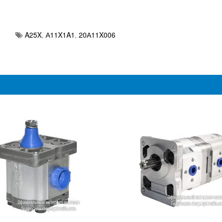
A25X
,
А11X1A1
,
20А11X006