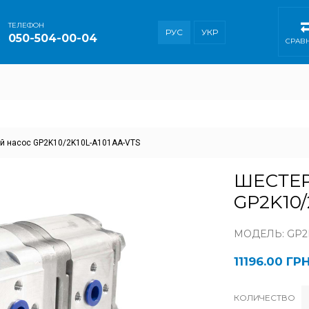
ТEЛЕФОН
РУС
УКР
050-504-00-04
СРАВ
й насос GP2K10/2K10L-A101AA-VTS
ШЕСТЕ
GP2K10/
МОДЕЛЬ: GP2K
11196.00 ГР
КОЛИЧЕСТВО