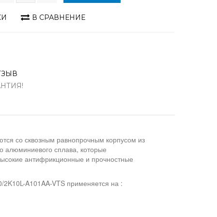
КИ
В СРАВНЕНИЕ
ТЗЫВ
АНТИЯ!
ются со сквозным равнопрочным корпусом из
го алюминиевого сплава, которые
высокие антифрикционные и прочностные
/2K10L-A101AA-VTS применяется на :