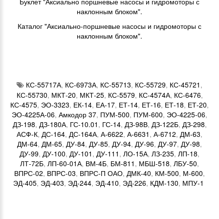
Буклет "Аксиально поршневые насосы и гидромоторы с
наклонным блоком".
Каталог "Аксиально-поршневые насосы и гидромоторы с
наклонным блоком".
КС-55717А
,
КС-6973А
,
КС-55713
,
КС-55729
,
КС-45721
,
КС-55730
,
МКТ-20
,
МКТ-25
,
КС-5579
,
КС-4574А
,
КС-6476
,
КС-4575
,
ЭО-3323
,
ЕК-14
,
ЕА-17
,
ЕТ-14
,
ЕТ-16
,
ЕТ-18
,
ЕТ-20
,
ЭО-4225А-06
,
Амкодор 37
,
ПУМ-500
,
ПУМ-600
,
ЭО-4225-06
,
ДЗ-198
,
ДЗ-180А
,
ГС-10.01
,
ГС-14
,
ДЗ-98В
,
ДЗ-122Б
,
ДЗ-298
,
АСФ-К
,
ДС-164
,
ДС-164А
,
А-6622
,
А-6631
,
А-6712
,
ДМ-63
,
ДМ-64
,
ДМ-65
,
ДУ-84
,
ДУ-85
,
ДУ-94
,
ДУ-96
,
ДУ-97
,
ДУ-98
,
ДУ-99
,
ДУ-100
,
ДУ-101
,
ДУ-111
,
ЛО-15А
,
ЛЗ-235
,
ЛП-18
,
ЛТ-72Б
,
ЛП-60-01А
,
ВМ-4Б
,
БМ-811
,
МБШ-518
,
ЛБУ-50
,
ВПРС-02
,
ВПРС-03
,
ВПРС-П ОАО
,
ДМК-40
,
КМ-500
,
М-600
,
ЭД-405
,
ЭД-403
,
ЭД-244
,
ЭД-410
,
ЭД-226
,
КДМ-130
,
МПУ-1