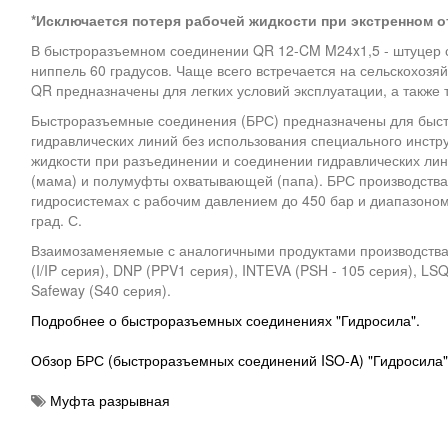
*Исключается потеря рабочей жидкости при экстренном 
В быстроразъемном соединении QR 12-CM M24x1,5 - штуцер с
ниппель 60 градусов. Чаще всего встречается на сельскохозя
QR предназначены для легких условий эксплуатации, а также т
Быстроразъемные соединения (БРС) предназначены для быст
гидравлических линий без использования специального инстр
жидкости при разъединении и соединении гидравлических ли
(мама) и полумуфты охватывающей (папа). БРС производства 
гидросистемах с рабочим давлением до 450 бар и диапазоном
град. С.
Взаимозаменяемые с аналогичными продуктами производства Pa
(I/IP серия), DNP (PPV1 серия), INTEVA (PSH - 105 серия), LS
Safeway (S40 серия).
Подробнее о быстроразъемных соединениях "Гидросила".
Обзор БРС (быстроразъемных соединений ISO-A) "Гидросила"
Муфта разрывная