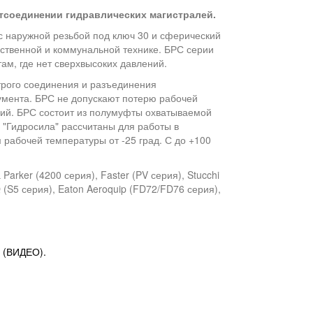
отсоединении гидравлических магистралей.
 наружной резьбой под ключ 30 и сферический
йственной и коммунальной технике. БРС серии
ам, где нет сверхвысоких давлений.
рого соединения и разъединения
умента. БРС не допускают потерю рабочей
ний. БРС состоит из полумуфты охватываемой
"Гидросила" рассчитаны для работы в
 рабочей температуры от -25 град. С до +100
rker (4200 серия), Faster (PV серия), Stucchi
Q (S5 серия), Eaton Aeroquip (FD72/FD76 серия),
 (ВИДЕО).