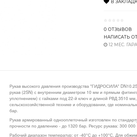
В ЗАКЛАД
0 ОТЗЫВОВ
НАПИСАТЬ О
12 МЕС. ГАР
Рукав высокого давления производства "ГИДРОСИЛА" DN10.2S
рукав (2SN) с внутренним диаметром 10 мм и прямым фитинго
уплотнением) с гайками под 22-й ключ и длиной РВД 3510 мм
сельскохозяйственной технике и оборудовании, где номиналь
бар.
Рукав армированный однооплеточный изготовлен по стандарту
прочности по давлению - до 1320 бар. Ресурс рукава: 300 000 
Рабочий диапазон температур: от -40°С до +100°С. Для обжи