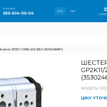
ТEЛЕФОН
РУС
УКР
050-504-00-04
СРАВ
 насос GP2K11/2K8L-G261BB-F (3530246M91)
ШЕСТЕ
GP2K11/
(353024
МОДЕЛЬ: GP2K
ЦІНУ УТО