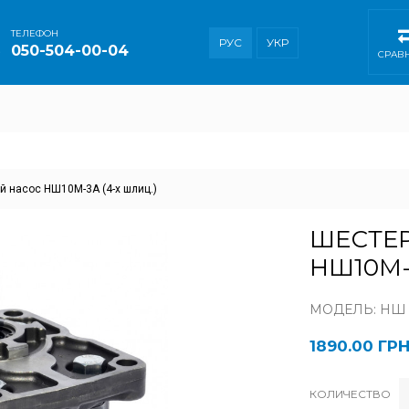
ТEЛЕФОН
РУС
УКР
050-504-00-04
СРАВ
 насос НШ10М-3А (4-х шлиц.)
ШЕСТЕ
НШ10М-
МОДЕЛЬ: НШ 1
1890.00 ГР
КОЛИЧЕСТВО