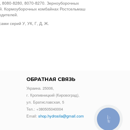
0, 8080-8280, 8070-8270. Зерноуборочных
й. Кормоуборочных комбайнах Ростсельмаш
одителей.
ми серий У, УК, Г, Д, Ж.
ОБРАТНАЯ СВЯЗЬ
Украина. 25006,
г. Кропивницкий (Кировоград),
ул. Братиславская, 5
Тел.:
+380505040004
Email:
shop.hydrosila@gmail.com
КНОПКА
ЗВ'ЯЗКУ