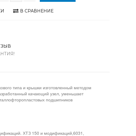
КИ
В СРАВНЕНИЕ
ТЗЫВ
АНТИЯ!
кового типа и крышки изготовленный методом
азработанный качающий узел, уменьшает
еталлофторопластовых подшипников
модификаций. ХТЗ 150 и модификаций,6031,