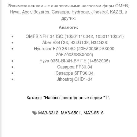
Взаимозаменяемы с аналогичными насосами фирм OMFB,
Hyva, Aber, Bezares, Casappa, Hydrocar, Jihostroj, KAZEL и
других.
Аналоги:
OMFB NPH-34 ISO (10501110342, 10501110351)
Aber B34T38, B34GT38, B34G38
Hydrocar FZ0 36 ISO (20FZ0036DSX000,
20FZ0036SSX000)
Hyva 035L-BI-4H-BRITE (14562005)
Casappa FP30.34
Casappa SFP30.34
Jihostroj QHD1-34
Каталог "Насосы шестеренные серии "Т".
МАЗ-6312
,
МАЗ-6501
,
МАЗ-6516