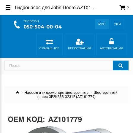
Гидронасос для John Deere AZ101779 — Купить у производителя Гидросила
0
ТEЛЕФОН
РУС
УКР
050-504-00-04
СРАВНЕНИЕ
РЕГИСТРАЦИЯ
АВТОРИЗАЦИЯ
Насосы и гидромоторы шестерённые
Шестеренный
насос GP2K25R-G231F (AZ101779)