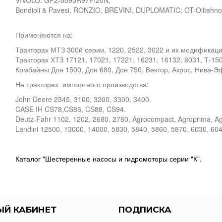
VIVOLO: GP2-0095R97F/20N,
Bondioli & Pavesi, RONZIO, BREVINI, DUPLOMATIC; OT-Oiltehno
Применяются на:
Тракторах МТЗ 300й серии, 1220, 2522, 3022 и их модификаци
Тракторах ХТЗ 17121, 17021, 17221, 16231, 16132, 6031, Т-1
Комбайны Дон 1500, Дон 680, Дон 750, Вектор, Акрос, Нива-Э
На тракторах импортного производства:
John Deere 2345, 3100, 3200, 3300, 3400.
CASE IH CS78,CS86, CS88, CS94.
Deutz-Fahr 1102, 1202, 2680, 2780, Agrocompact, Agroprima, Agr
Landini 12500, 13000, 14000, 5830, 5840, 5860, 5870, 6030, 604
Каталог "Шестеренные насосы и гидромоторы серии "К".
ЫЙ КАБИНЕТ
ПОДПИСКА