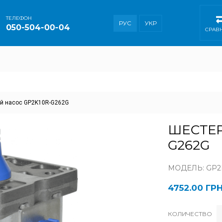
ТEЛЕФОН
РУС
УКР
050-504-00-04
СРАВ
й насос GP2K10R-G262G
ШЕСТЕР
G262G
МОДЕЛЬ: GP2
4752.00 ГР
КОЛИЧЕСТВО