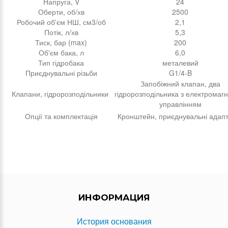
Напруга, V
24
Оберти, об/хв
2500
Робочий об'єм НШ, см3/об
2,1
Потік, л/хв
5,3
Тиск, бар (max)
200
Об'єм бака, л
6,0
Тип гідробака
металевий
Приєднувальні різьби
G1/4-B
Запобіжний клапан, два
Клапани, гідророзподільники
гідророзподільника з електромаг
управлінням
Опції та комплектація
Кронштейн, приєднувальні адап
ИНФОРМАЦИЯ
История основания