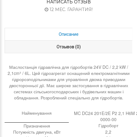
НАПИСАТЬ ОТЗЫВ
12 МЕС. ГАРАНТИЯ!
Описание
Отзывов (0)
Маслостанція гідравлічна для гідробортів 24V DC / 2,2 kW /
2,1cm³ / 6L. Цей гідроагрегат оснащений електромагнітними
гідророзподільниками для управління двома приводами
двосторонньої дії. Має широке застосування в гідравлічних
системах сільськогосподарських і будівельних машин і
обладнання. Розроблений спеціально для гідробортів.
Найменування
MC DC24 201E/2E P2 2,1 H6M 
0000-00
Гідроборт
Призначення
Потужність двигуна, кВт
2,2