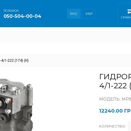
ТEЛЕФОН
РУС
УКР
050-504-00-04
СРАВ
/1-222 (174) (Н)
ГИДРО
4/1-222 
МОДЕЛЬ: МР80-
12240.00 Г
КОЛИЧЕСТВО