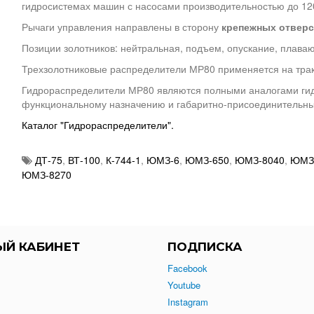
гидросистемах машин с насосами производительностью до 12
Рычаги управления направлены в сторону
крепежных отверс
Позиции золотников: нейтральная, подъем, опускание, плава
Трехзолотниковые распределители МР80 применяется на тракт
Гидрораспределители МР80 являются полными аналогами гид
функциональному назначению и габаритно-присоединительн
Каталог "Гидрораспределители".
ДТ-75
,
ВТ-100
,
К-744-1
,
ЮМЗ-6
,
ЮМЗ-650
,
ЮМЗ-8040
,
ЮМЗ
ЮМЗ-8270
ЫЙ КАБИНЕТ
ПОДПИСКА
Facebook
Youtube
Instagram