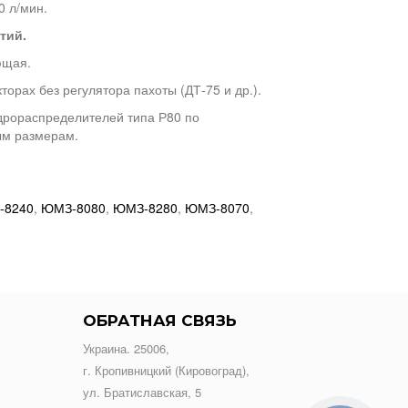
0 л/мин.
тий.
ющая.
орах без регулятора пахоты (ДТ-75 и др.).
рораспределителей типа Р80 по
ым размерам.
-8240
,
ЮМЗ-8080
,
ЮМЗ-8280
,
ЮМЗ-8070
,
ОБРАТНАЯ СВЯЗЬ
Украина. 25006,
г. Кропивницкий (Кировоград),
ул. Братиславская, 5